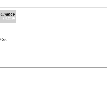
e Chance
7.8.2026
Glück!