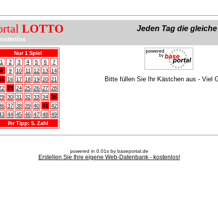
ortal
LOTTO
Jeden Tag die gleich
ostenlos
Nur 1 Spiel
1
2
3
4
5
6
7
8
9
10
11
12
13
14
Bitte füllen Sie Ihr Kästchen aus - Viel 
15
16
17
18
19
20
21
22
23
24
25
26
27
28
29
30
31
32
33
34
35
36
37
38
39
40
41
42
43
44
45
46
47
48
49
Ihr Tipp: 5. Zahl
powered in 0.01s by baseportal.de
Erstellen Sie Ihre eigene Web-Datenbank - kostenlos!