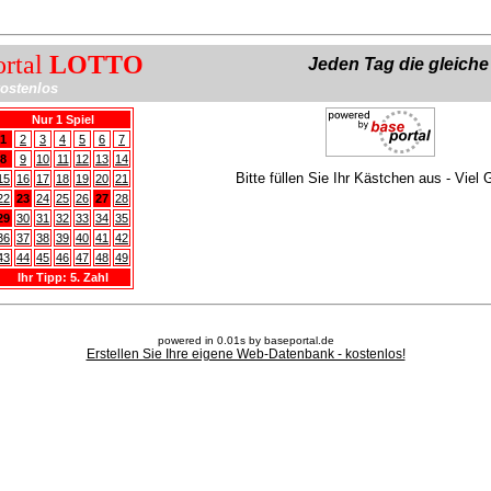
ortal
LOTTO
Jeden Tag die gleich
ostenlos
Nur 1 Spiel
1
2
3
4
5
6
7
8
9
10
11
12
13
14
Bitte füllen Sie Ihr Kästchen aus - Viel 
15
16
17
18
19
20
21
22
23
24
25
26
27
28
29
30
31
32
33
34
35
36
37
38
39
40
41
42
43
44
45
46
47
48
49
Ihr Tipp: 5. Zahl
powered in 0.01s by baseportal.de
Erstellen Sie Ihre eigene Web-Datenbank - kostenlos!