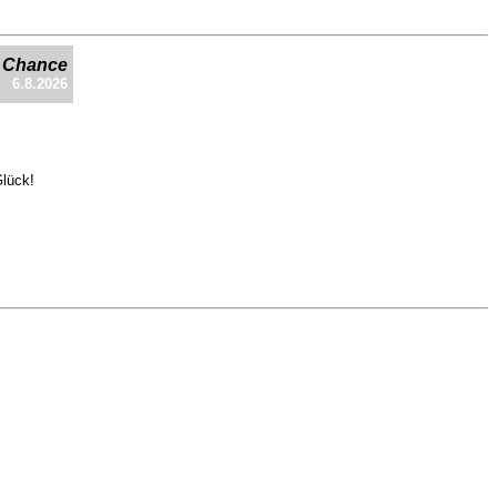
e Chance
6.8.2026
Glück!