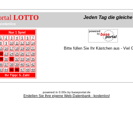
ortal
LOTTO
Jeden Tag die gleich
ostenlos
Nur 1 Spiel
1
2
3
4
5
6
7
8
9
10
11
12
13
14
Bitte füllen Sie Ihr Kästchen aus - Viel 
15
16
17
18
19
20
21
22
23
24
25
26
27
28
29
30
31
32
33
34
35
36
37
38
39
40
41
42
43
44
45
46
47
48
49
Ihr Tipp: 5. Zahl
powered in 0.00s by baseportal.de
Erstellen Sie Ihre eigene Web-Datenbank - kostenlos!