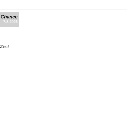
e Chance
7.8.2026
Glück!