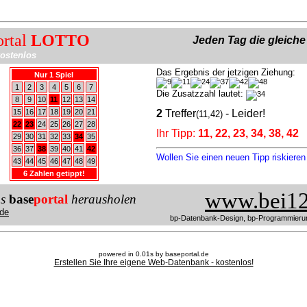
ortal
LOTTO
Jeden Tag die gleich
ostenlos
Das Ergebnis der jetzigen Ziehung:
Nur 1 Spiel
1
2
3
4
5
6
7
Die Zusatzzahl lautet:
8
9
10
11
12
13
14
15
16
17
18
19
20
21
2
Treffer
- Leider!
(11,42)
22
23
24
25
26
27
28
Ihr Tipp:
11, 22, 23, 34, 38, 42
29
30
31
32
33
34
35
36
37
38
39
40
41
42
Wollen Sie einen neuen Tipp riskiere
43
44
45
46
47
48
49
6 Zahlen getippt!
www.bei12
us
base
portal
herausholen
de
bp-Datenbank-Design, bp-Programmieru
powered in 0.01s by baseportal.de
Erstellen Sie Ihre eigene Web-Datenbank - kostenlos!