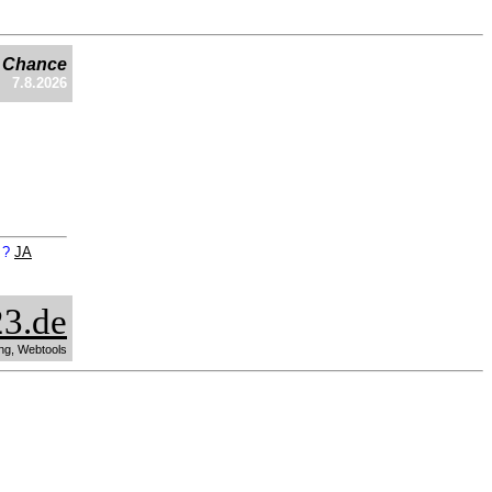
e Chance
7.8.2026
n ?
JA
3.de
ng, Webtools