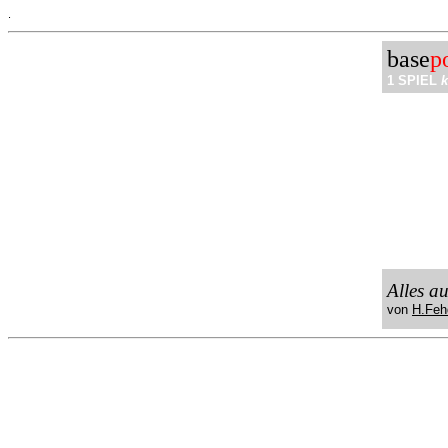
.
base
p
1 SPIEL
k
Alles a
von
H.Feh