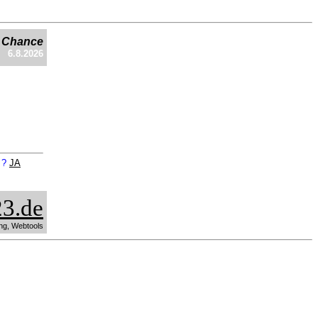
e Chance
6.8.2026
n ?
JA
3.de
ng, Webtools