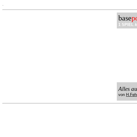
.
base
p
1 SPIEL
k
Alles a
von
H.Feh