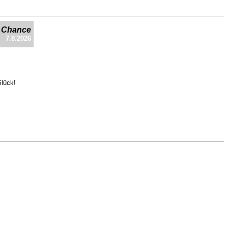
e Chance
7.8.2026
Glück!