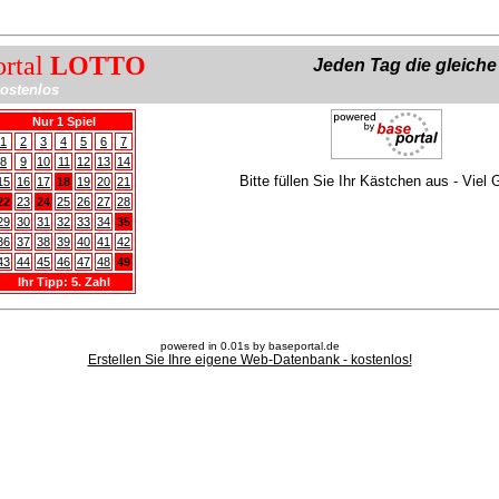
ortal
LOTTO
Jeden Tag die gleich
ostenlos
Nur 1 Spiel
1
2
3
4
5
6
7
8
9
10
11
12
13
14
Bitte füllen Sie Ihr Kästchen aus - Viel 
15
16
17
18
19
20
21
22
23
24
25
26
27
28
29
30
31
32
33
34
35
36
37
38
39
40
41
42
43
44
45
46
47
48
49
Ihr Tipp: 5. Zahl
powered in 0.01s by baseportal.de
Erstellen Sie Ihre eigene Web-Datenbank - kostenlos!