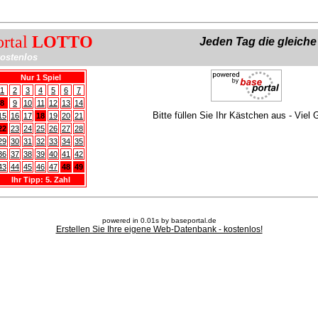
ortal
LOTTO
Jeden Tag die gleich
ostenlos
Nur 1 Spiel
1
2
3
4
5
6
7
8
9
10
11
12
13
14
Bitte füllen Sie Ihr Kästchen aus - Viel 
15
16
17
18
19
20
21
22
23
24
25
26
27
28
29
30
31
32
33
34
35
36
37
38
39
40
41
42
43
44
45
46
47
48
49
Ihr Tipp: 5. Zahl
powered in 0.01s by baseportal.de
Erstellen Sie Ihre eigene Web-Datenbank - kostenlos!