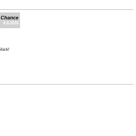
e Chance
8.8.2026
Glück!