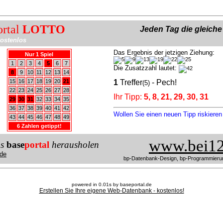
ortal
LOTTO
Jeden Tag die gleich
ostenlos
Das Ergebnis der jetzigen Ziehung:
Nur 1 Spiel
1
2
3
4
5
6
7
Die Zusatzzahl lautet:
8
9
10
11
12
13
14
15
16
17
18
19
20
21
1
Treffer
- Pech!
(5)
22
23
24
25
26
27
28
Ihr Tipp:
5, 8, 21, 29, 30, 31
29
30
31
32
33
34
35
36
37
38
39
40
41
42
Wollen Sie einen neuen Tipp riskiere
43
44
45
46
47
48
49
6 Zahlen getippt!
www.bei12
us
base
portal
herausholen
de
bp-Datenbank-Design, bp-Programmieru
powered in 0.01s by baseportal.de
Erstellen Sie Ihre eigene Web-Datenbank - kostenlos!