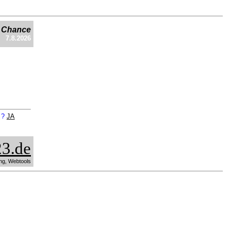
e Chance
7.8.2026
n ?
JA
3.de
ng, Webtools