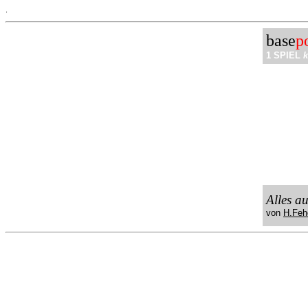
.
base
p
1 SPIEL
k
Alles a
von
H.Feh