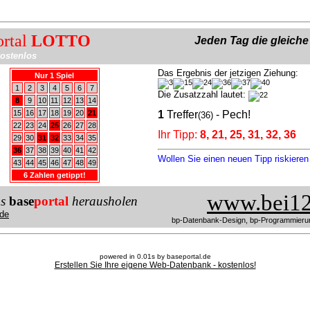
ortal
LOTTO
Jeden Tag die gleich
ostenlos
Das Ergebnis der jetzigen Ziehung:
Nur 1 Spiel
1
2
3
4
5
6
7
Die Zusatzzahl lautet:
8
9
10
11
12
13
14
15
16
17
18
19
20
21
1
Treffer
- Pech!
(36)
22
23
24
25
26
27
28
Ihr Tipp:
8, 21, 25, 31, 32, 36
29
30
31
32
33
34
35
36
37
38
39
40
41
42
Wollen Sie einen neuen Tipp riskiere
43
44
45
46
47
48
49
6 Zahlen getippt!
www.bei12
us
base
portal
herausholen
de
bp-Datenbank-Design, bp-Programmieru
powered in 0.01s by baseportal.de
Erstellen Sie Ihre eigene Web-Datenbank - kostenlos!