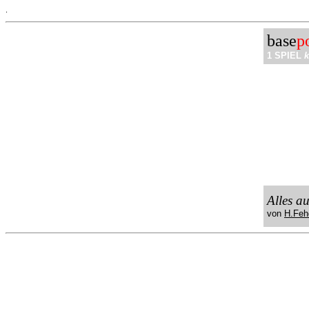
.
base
p
1 SPIEL
k
Alles a
von
H.Feh