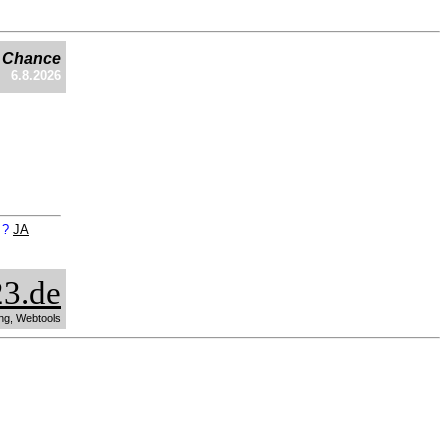
e Chance
6.8.2026
n ?
JA
3.de
ng, Webtools