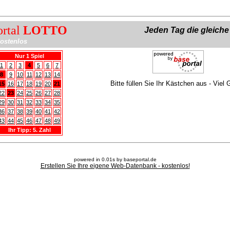
ortal
LOTTO
Jeden Tag die gleich
ostenlos
Nur 1 Spiel
1
2
3
4
5
6
7
8
9
10
11
12
13
14
Bitte füllen Sie Ihr Kästchen aus - Viel 
15
16
17
18
19
20
21
22
23
24
25
26
27
28
29
30
31
32
33
34
35
36
37
38
39
40
41
42
43
44
45
46
47
48
49
Ihr Tipp: 5. Zahl
powered in 0.01s by baseportal.de
Erstellen Sie Ihre eigene Web-Datenbank - kostenlos!