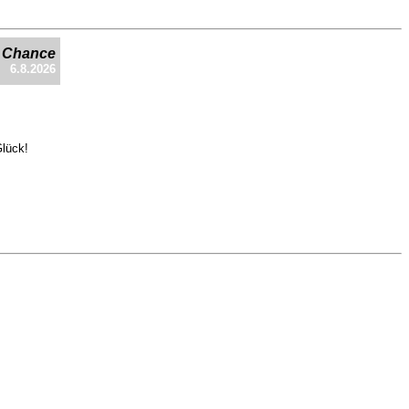
e Chance
6.8.2026
Glück!