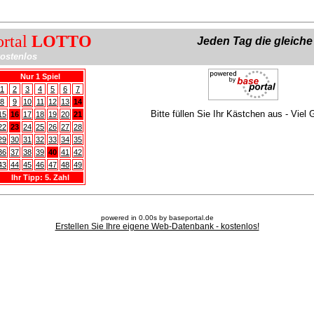
ortal
LOTTO
Jeden Tag die gleich
ostenlos
Nur 1 Spiel
1
2
3
4
5
6
7
8
9
10
11
12
13
14
Bitte füllen Sie Ihr Kästchen aus - Viel 
15
16
17
18
19
20
21
22
23
24
25
26
27
28
29
30
31
32
33
34
35
36
37
38
39
40
41
42
43
44
45
46
47
48
49
Ihr Tipp: 5. Zahl
powered in 0.00s by baseportal.de
Erstellen Sie Ihre eigene Web-Datenbank - kostenlos!