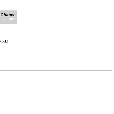
e Chance
7.8.2026
Glück!