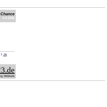
e Chance
6.8.2026
n ?
JA
3.de
ng, Webtools