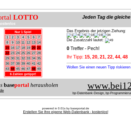
ortal
LOTTO
Jeden Tag die gleich
ostenlos
Das Ergebnis der jetzigen Ziehung:
Nur 1 Spiel
1
2
3
4
5
6
7
Die Zusatzzahl lautet:
8
9
10
11
12
13
14
15
16
17
18
19
20
21
0
Treffer - Pech!
22
23
24
25
26
27
28
Ihr Tipp:
15, 20, 21, 22, 44, 48
29
30
31
32
33
34
35
36
37
38
39
40
41
42
Wollen Sie einen neuen Tipp riskiere
43
44
45
46
47
48
49
6 Zahlen getippt!
www.bei12
us
base
portal
herausholen
de
bp-Datenbank-Design, bp-Programmieru
powered in 0.01s by baseportal.de
Erstellen Sie Ihre eigene Web-Datenbank - kostenlos!