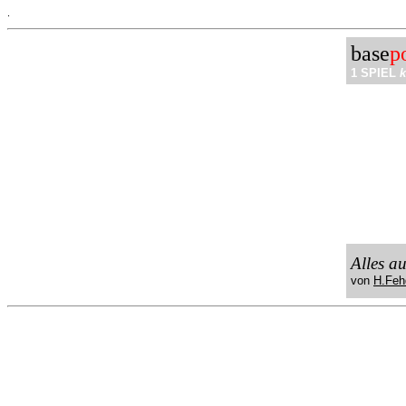
.
base
p
1 SPIEL
k
Alles a
von
H.Feh