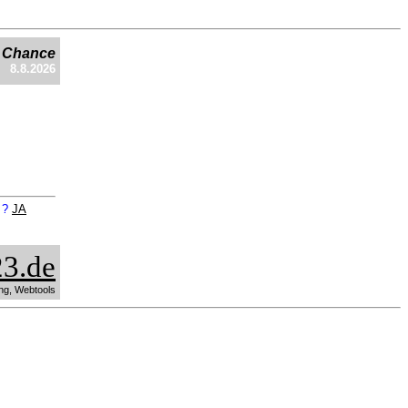
e Chance
8.8.2026
n ?
JA
3.de
ng, Webtools