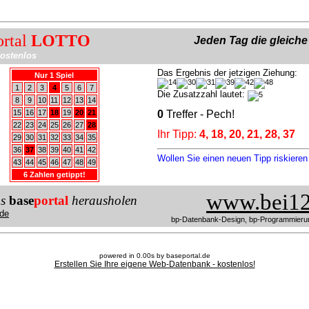
ortal
LOTTO
Jeden Tag die gleich
ostenlos
Das Ergebnis der jetzigen Ziehung:
Nur 1 Spiel
1
2
3
4
5
6
7
Die Zusatzzahl lautet:
8
9
10
11
12
13
14
15
16
17
18
19
20
21
0
Treffer - Pech!
22
23
24
25
26
27
28
Ihr Tipp:
4, 18, 20, 21, 28, 37
29
30
31
32
33
34
35
36
37
38
39
40
41
42
Wollen Sie einen neuen Tipp riskiere
43
44
45
46
47
48
49
6 Zahlen getippt!
www.bei12
us
base
portal
herausholen
de
bp-Datenbank-Design, bp-Programmieru
powered in 0.00s by baseportal.de
Erstellen Sie Ihre eigene Web-Datenbank - kostenlos!