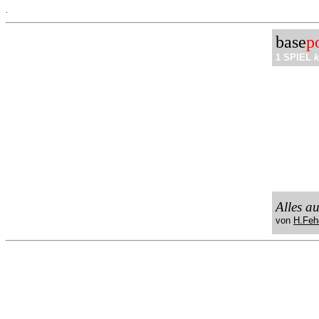
.
base
p
1 SPIEL
k
Alles a
von
H.Feh