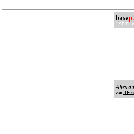
.
base
p
1 SPIEL
k
Alles a
von
H.Feh