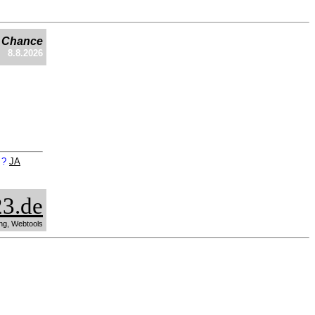
e Chance
8.8.2026
n ?
JA
3.de
ng, Webtools