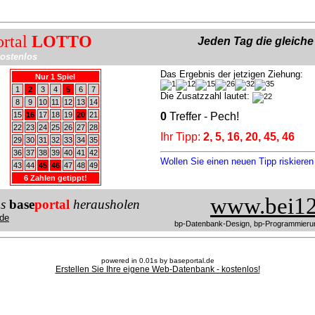
ortal
LOTTO
Jeden Tag die gleich
ostenlos
Das Ergebnis der jetzigen Ziehung:
Nur 1 Spiel
1
2
3
4
5
6
7
Die Zusatzzahl lautet:
8
9
10
11
12
13
14
15
16
17
18
19
20
21
0
Treffer - Pech!
22
23
24
25
26
27
28
Ihr Tipp:
2, 5, 16, 20, 45, 46
29
30
31
32
33
34
35
36
37
38
39
40
41
42
Wollen Sie einen neuen Tipp riskiere
43
44
45
46
47
48
49
6 Zahlen getippt!
www.bei12
us
base
portal
herausholen
de
bp-Datenbank-Design, bp-Programmieru
powered in 0.01s by baseportal.de
Erstellen Sie Ihre eigene Web-Datenbank - kostenlos!