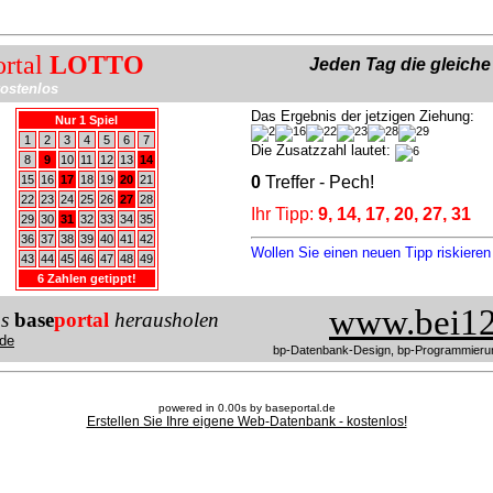
ortal
LOTTO
Jeden Tag die gleich
ostenlos
Das Ergebnis der jetzigen Ziehung:
Nur 1 Spiel
1
2
3
4
5
6
7
Die Zusatzzahl lautet:
8
9
10
11
12
13
14
15
16
17
18
19
20
21
0
Treffer - Pech!
22
23
24
25
26
27
28
Ihr Tipp:
9, 14, 17, 20, 27, 31
29
30
31
32
33
34
35
36
37
38
39
40
41
42
Wollen Sie einen neuen Tipp riskiere
43
44
45
46
47
48
49
6 Zahlen getippt!
www.bei12
us
base
portal
herausholen
de
bp-Datenbank-Design, bp-Programmieru
powered in 0.00s by baseportal.de
Erstellen Sie Ihre eigene Web-Datenbank - kostenlos!