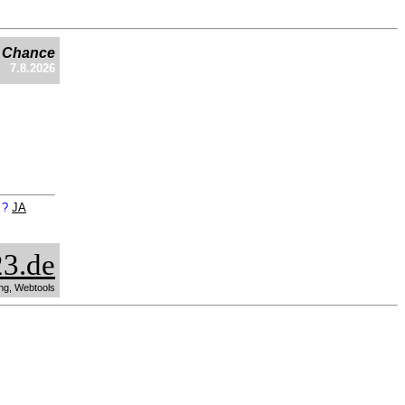
e Chance
7.8.2026
n ?
JA
3.de
ng, Webtools