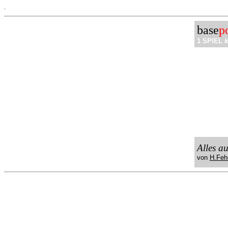
.
base
p
1 SPIEL
k
Alles a
von
H.Feh