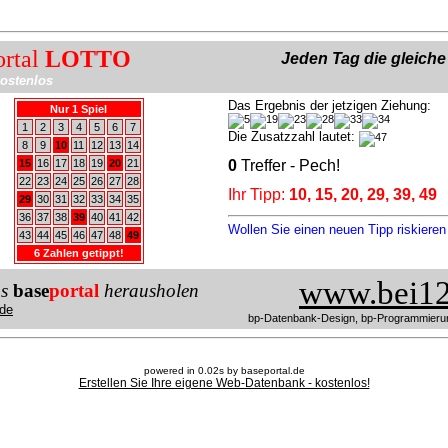
ortal
LOTTO
Jeden Tag die gleich
ostenlos
Das Ergebnis der jetzigen Ziehung:
Nur 1 Spiel
1
2
3
4
5
6
7
Die Zusatzzahl lautet:
8
9
10
11
12
13
14
15
16
17
18
19
20
21
0
Treffer - Pech!
22
23
24
25
26
27
28
Ihr Tipp:
10, 15, 20, 29, 39, 49
29
30
31
32
33
34
35
36
37
38
39
40
41
42
Wollen Sie einen neuen Tipp riskiere
43
44
45
46
47
48
49
6 Zahlen getippt!
www.bei12
us
base
portal
herausholen
de
bp-Datenbank-Design, bp-Programmieru
powered in 0.02s by baseportal.de
Erstellen Sie Ihre eigene Web-Datenbank - kostenlos!