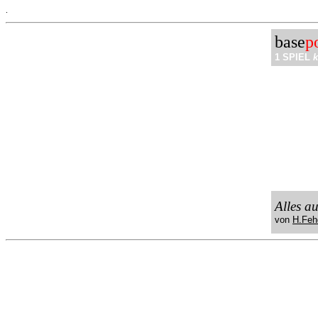
.
base
p
1 SPIEL
k
Alles a
von
H.Feh