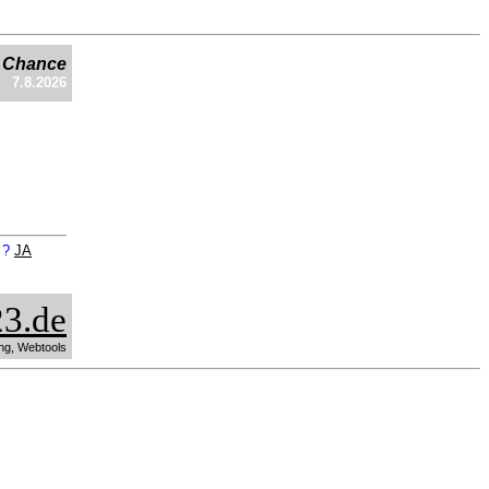
e Chance
7.8.2026
n ?
JA
3.de
ng, Webtools