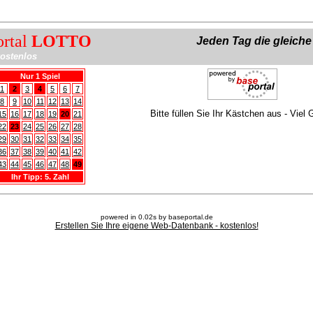
ortal
LOTTO
Jeden Tag die gleich
ostenlos
Nur 1 Spiel
1
2
3
4
5
6
7
8
9
10
11
12
13
14
Bitte füllen Sie Ihr Kästchen aus - Viel 
15
16
17
18
19
20
21
22
23
24
25
26
27
28
29
30
31
32
33
34
35
36
37
38
39
40
41
42
43
44
45
46
47
48
49
Ihr Tipp: 5. Zahl
powered in 0.02s by baseportal.de
Erstellen Sie Ihre eigene Web-Datenbank - kostenlos!