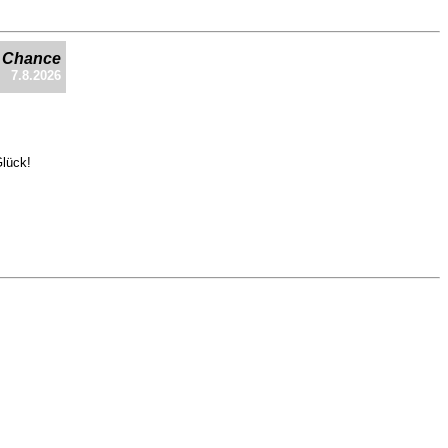
e Chance
7.8.2026
Glück!