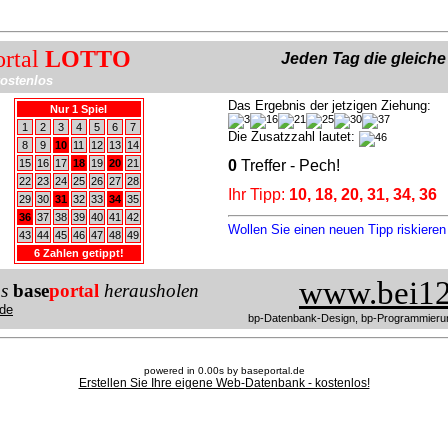
ortal
LOTTO
Jeden Tag die gleich
ostenlos
Das Ergebnis der jetzigen Ziehung:
Nur 1 Spiel
1
2
3
4
5
6
7
Die Zusatzzahl lautet:
8
9
10
11
12
13
14
15
16
17
18
19
20
21
0
Treffer - Pech!
22
23
24
25
26
27
28
Ihr Tipp:
10, 18, 20, 31, 34, 36
29
30
31
32
33
34
35
36
37
38
39
40
41
42
Wollen Sie einen neuen Tipp riskiere
43
44
45
46
47
48
49
6 Zahlen getippt!
www.bei12
us
base
portal
herausholen
de
bp-Datenbank-Design, bp-Programmieru
powered in 0.00s by baseportal.de
Erstellen Sie Ihre eigene Web-Datenbank - kostenlos!