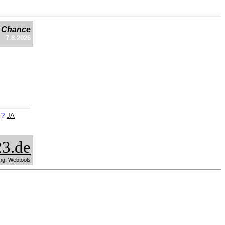
e Chance
7.8.2026
n ?
JA
3.de
ng, Webtools