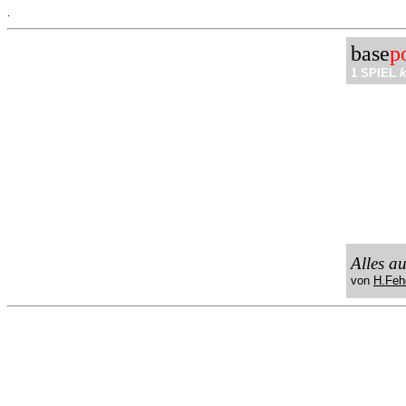
.
base
p
1 SPIEL
k
Alles a
von
H.Feh