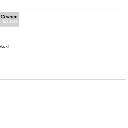
e Chance
9.8.2026
Glück!