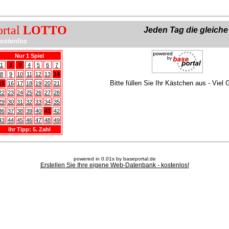
ortal
LOTTO
Jeden Tag die gleich
ostenlos
Nur 1 Spiel
1
2
3
4
5
6
7
8
9
10
11
12
13
14
Bitte füllen Sie Ihr Kästchen aus - Viel 
15
16
17
18
19
20
21
22
23
24
25
26
27
28
29
30
31
32
33
34
35
36
37
38
39
40
41
42
43
44
45
46
47
48
49
Ihr Tipp: 5. Zahl
powered in 0.01s by baseportal.de
Erstellen Sie Ihre eigene Web-Datenbank - kostenlos!