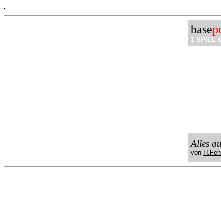
.
base
p
1 SPIEL
k
Alles a
von
H.Feh