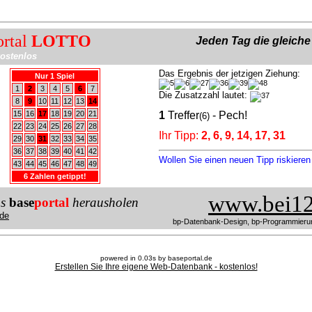
ortal
LOTTO
Jeden Tag die gleich
ostenlos
Das Ergebnis der jetzigen Ziehung:
Nur 1 Spiel
1
2
3
4
5
6
7
Die Zusatzzahl lautet:
8
9
10
11
12
13
14
15
16
17
18
19
20
21
1
Treffer
- Pech!
(6)
22
23
24
25
26
27
28
Ihr Tipp:
2, 6, 9, 14, 17, 31
29
30
31
32
33
34
35
36
37
38
39
40
41
42
Wollen Sie einen neuen Tipp riskiere
43
44
45
46
47
48
49
6 Zahlen getippt!
www.bei12
us
base
portal
herausholen
de
bp-Datenbank-Design, bp-Programmieru
powered in 0.03s by baseportal.de
Erstellen Sie Ihre eigene Web-Datenbank - kostenlos!