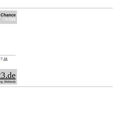
e Chance
7.8.2026
n ?
JA
3.de
ng, Webtools