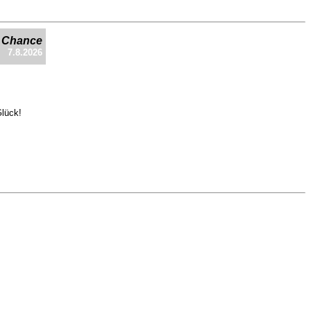
e Chance
7.8.2026
Glück!