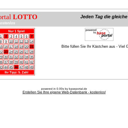
ortal
LOTTO
Jeden Tag die gleich
ostenlos
Nur 1 Spiel
1
2
3
4
5
6
7
8
9
10
11
12
13
14
Bitte füllen Sie Ihr Kästchen aus - Viel 
15
16
17
18
19
20
21
22
23
24
25
26
27
28
29
30
31
32
33
34
35
36
37
38
39
40
41
42
43
44
45
46
47
48
49
Ihr Tipp: 5. Zahl
powered in 0.00s by baseportal.de
Erstellen Sie Ihre eigene Web-Datenbank - kostenlos!