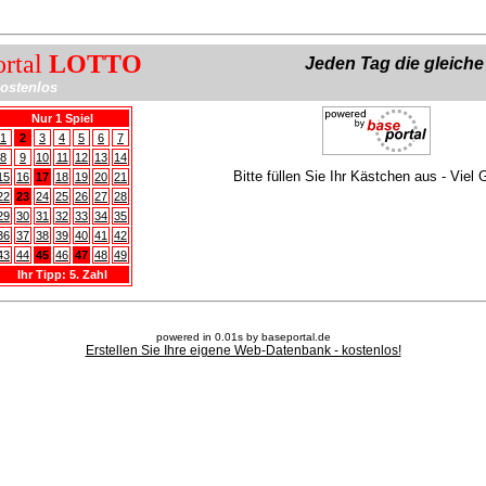
ortal
LOTTO
Jeden Tag die gleich
ostenlos
Nur 1 Spiel
1
2
3
4
5
6
7
8
9
10
11
12
13
14
Bitte füllen Sie Ihr Kästchen aus - Viel 
15
16
17
18
19
20
21
22
23
24
25
26
27
28
29
30
31
32
33
34
35
36
37
38
39
40
41
42
43
44
45
46
47
48
49
Ihr Tipp: 5. Zahl
powered in 0.01s by baseportal.de
Erstellen Sie Ihre eigene Web-Datenbank - kostenlos!