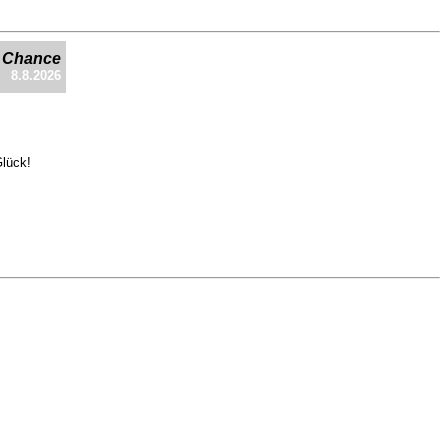
e Chance
8.8.2026
Glück!