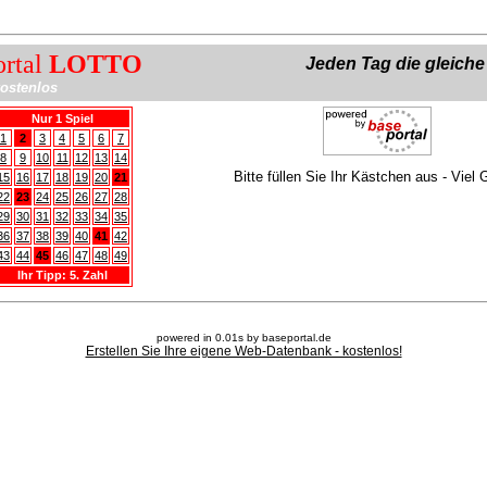
ortal
LOTTO
Jeden Tag die gleich
ostenlos
Nur 1 Spiel
1
2
3
4
5
6
7
8
9
10
11
12
13
14
Bitte füllen Sie Ihr Kästchen aus - Viel 
15
16
17
18
19
20
21
22
23
24
25
26
27
28
29
30
31
32
33
34
35
36
37
38
39
40
41
42
43
44
45
46
47
48
49
Ihr Tipp: 5. Zahl
powered in 0.01s by baseportal.de
Erstellen Sie Ihre eigene Web-Datenbank - kostenlos!