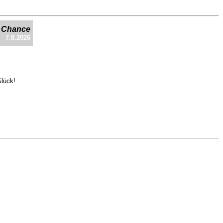
e Chance
7.8.2026
Glück!