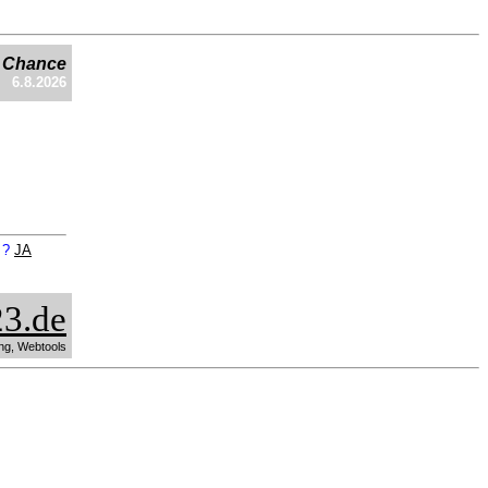
e Chance
6.8.2026
n ?
JA
3.de
ng, Webtools