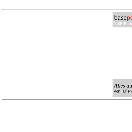
.
base
p
1 SPIEL
k
Alles a
von
H.Feh