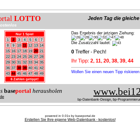
ortal
LOTTO
Jeden Tag die gleich
ostenlos
Das Ergebnis der jetzigen Ziehung:
Nur 1 Spiel
1
2
3
4
5
6
7
Die Zusatzzahl lautet:
8
9
10
11
12
13
14
15
16
17
18
19
20
21
0
Treffer - Pech!
22
23
24
25
26
27
28
Ihr Tipp:
2, 11, 20, 38, 39, 44
29
30
31
32
33
34
35
36
37
38
39
40
41
42
Wollen Sie einen neuen Tipp riskiere
43
44
45
46
47
48
49
6 Zahlen getippt!
www.bei12
us
base
portal
herausholen
de
bp-Datenbank-Design, bp-Programmieru
powered in 0.01s by baseportal.de
Erstellen Sie Ihre eigene Web-Datenbank - kostenlos!