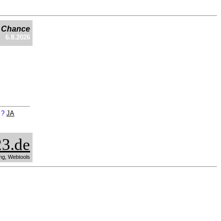
e Chance
6.8.2026
n ?
JA
3.de
ng, Webtools