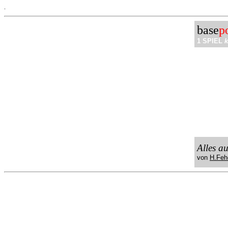
.
base
p
1 SPIEL
k
Alles a
von
H.Feh