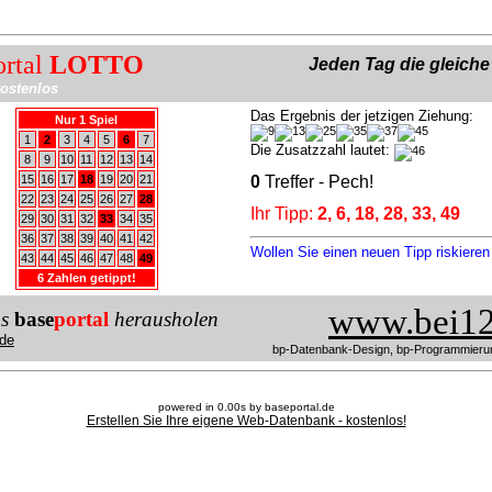
ortal
LOTTO
Jeden Tag die gleich
ostenlos
Das Ergebnis der jetzigen Ziehung:
Nur 1 Spiel
1
2
3
4
5
6
7
Die Zusatzzahl lautet:
8
9
10
11
12
13
14
15
16
17
18
19
20
21
0
Treffer - Pech!
22
23
24
25
26
27
28
Ihr Tipp:
2, 6, 18, 28, 33, 49
29
30
31
32
33
34
35
36
37
38
39
40
41
42
Wollen Sie einen neuen Tipp riskiere
43
44
45
46
47
48
49
6 Zahlen getippt!
www.bei12
us
base
portal
herausholen
de
bp-Datenbank-Design, bp-Programmieru
powered in 0.00s by baseportal.de
Erstellen Sie Ihre eigene Web-Datenbank - kostenlos!