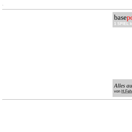
.
base
p
1 SPIEL
k
Alles a
von
H.Feh