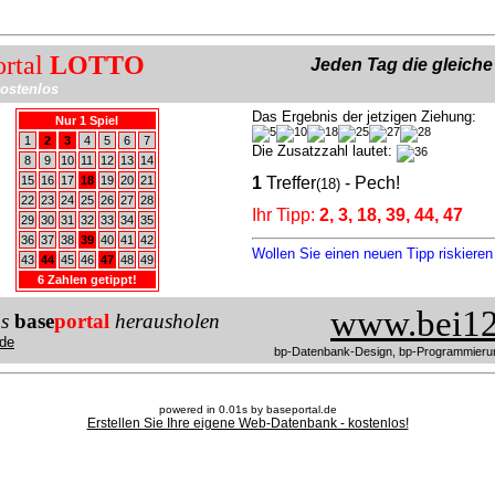
ortal
LOTTO
Jeden Tag die gleich
ostenlos
Das Ergebnis der jetzigen Ziehung:
Nur 1 Spiel
1
2
3
4
5
6
7
Die Zusatzzahl lautet:
8
9
10
11
12
13
14
15
16
17
18
19
20
21
1
Treffer
- Pech!
(18)
22
23
24
25
26
27
28
Ihr Tipp:
2, 3, 18, 39, 44, 47
29
30
31
32
33
34
35
36
37
38
39
40
41
42
Wollen Sie einen neuen Tipp riskiere
43
44
45
46
47
48
49
6 Zahlen getippt!
www.bei12
us
base
portal
herausholen
de
bp-Datenbank-Design, bp-Programmieru
powered in 0.01s by baseportal.de
Erstellen Sie Ihre eigene Web-Datenbank - kostenlos!