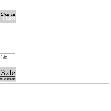
e Chance
7.8.2026
n ?
JA
3.de
ng, Webtools