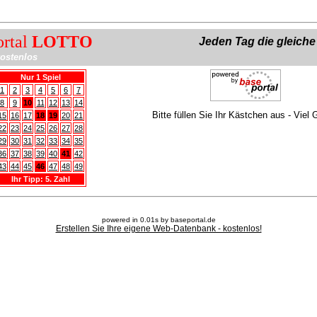
ortal
LOTTO
Jeden Tag die gleich
ostenlos
Nur 1 Spiel
1
2
3
4
5
6
7
8
9
10
11
12
13
14
Bitte füllen Sie Ihr Kästchen aus - Viel 
15
16
17
18
19
20
21
22
23
24
25
26
27
28
29
30
31
32
33
34
35
36
37
38
39
40
41
42
43
44
45
46
47
48
49
Ihr Tipp: 5. Zahl
powered in 0.01s by baseportal.de
Erstellen Sie Ihre eigene Web-Datenbank - kostenlos!