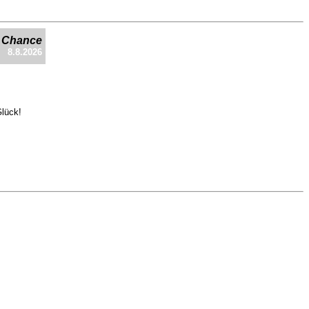
e Chance
8.8.2026
Glück!