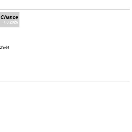
e Chance
7.8.2026
Glück!