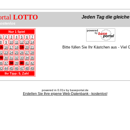
ortal
LOTTO
Jeden Tag die gleich
ostenlos
Nur 1 Spiel
1
2
3
4
5
6
7
8
9
10
11
12
13
14
Bitte füllen Sie Ihr Kästchen aus - Viel 
15
16
17
18
19
20
21
22
23
24
25
26
27
28
29
30
31
32
33
34
35
36
37
38
39
40
41
42
43
44
45
46
47
48
49
Ihr Tipp: 5. Zahl
powered in 0.01s by baseportal.de
Erstellen Sie Ihre eigene Web-Datenbank - kostenlos!