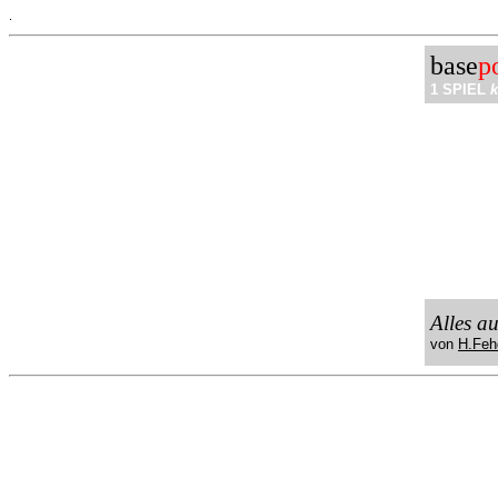
.
base
p
1 SPIEL
k
Alles a
von
H.Feh