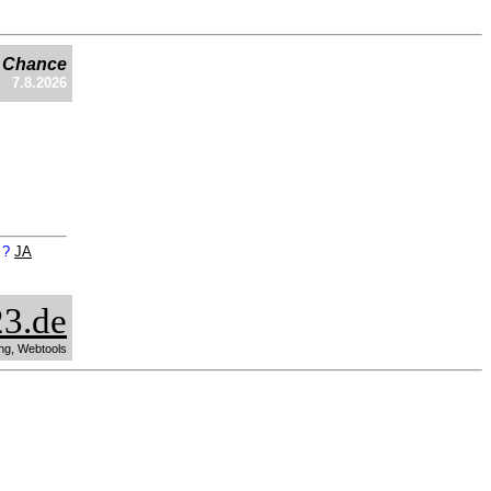
e Chance
7.8.2026
n ?
JA
3.de
ng, Webtools