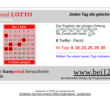
ortal
LOTTO
Jeden Tag die gleich
ostenlos
Das Ergebnis der jetzigen Ziehung:
Nur 1 Spiel
1
2
3
4
5
6
7
Die Zusatzzahl lautet:
8
9
10
11
12
13
14
15
16
17
18
19
20
21
0
Treffer - Pech!
22
23
24
25
26
27
28
Ihr Tipp:
8, 19, 23, 25, 29, 30
29
30
31
32
33
34
35
36
37
38
39
40
41
42
Wollen Sie einen neuen Tipp riskiere
43
44
45
46
47
48
49
6 Zahlen getippt!
www.bei12
us
base
portal
herausholen
de
bp-Datenbank-Design, bp-Programmieru
powered in 0.00s by baseportal.de
Erstellen Sie Ihre eigene Web-Datenbank - kostenlos!