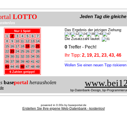
ortal
LOTTO
Jeden Tag die gleich
ostenlos
Das Ergebnis der jetzigen Ziehung:
Nur 1 Spiel
1
2
3
4
5
6
7
Die Zusatzzahl lautet:
8
9
10
11
12
13
14
15
16
17
18
19
20
21
0
Treffer - Pech!
22
23
24
25
26
27
28
Ihr Tipp:
2, 19, 21, 23, 43, 46
29
30
31
32
33
34
35
36
37
38
39
40
41
42
Wollen Sie einen neuen Tipp riskiere
43
44
45
46
47
48
49
6 Zahlen getippt!
www.bei12
us
base
portal
herausholen
de
bp-Datenbank-Design, bp-Programmieru
powered in 0.00s by baseportal.de
Erstellen Sie Ihre eigene Web-Datenbank - kostenlos!