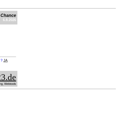
e Chance
6.8.2026
n ?
JA
3.de
ng, Webtools