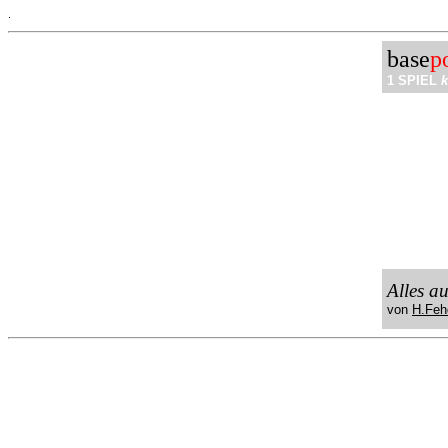
.
base
p
1 SPIEL
k
Alles a
von
H.Feh