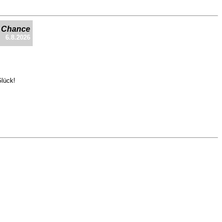
e Chance
6.8.2026
Glück!