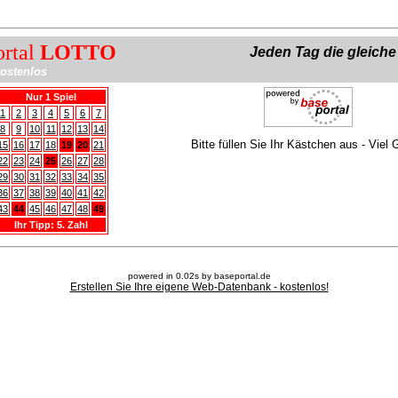
ortal
LOTTO
Jeden Tag die gleich
ostenlos
Nur 1 Spiel
1
2
3
4
5
6
7
8
9
10
11
12
13
14
Bitte füllen Sie Ihr Kästchen aus - Viel 
15
16
17
18
19
20
21
22
23
24
25
26
27
28
29
30
31
32
33
34
35
36
37
38
39
40
41
42
43
44
45
46
47
48
49
Ihr Tipp: 5. Zahl
powered in 0.02s by baseportal.de
Erstellen Sie Ihre eigene Web-Datenbank - kostenlos!