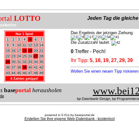
ortal
LOTTO
Jeden Tag die gleich
ostenlos
Das Ergebnis der jetzigen Ziehung:
Nur 1 Spiel
1
2
3
4
5
6
7
Die Zusatzzahl lautet:
8
9
10
11
12
13
14
15
16
17
18
19
20
21
0
Treffer - Pech!
22
23
24
25
26
27
28
Ihr Tipp:
5, 18, 19, 27, 29, 39
29
30
31
32
33
34
35
36
37
38
39
40
41
42
Wollen Sie einen neuen Tipp riskiere
43
44
45
46
47
48
49
6 Zahlen getippt!
www.bei12
us
base
portal
herausholen
de
bp-Datenbank-Design, bp-Programmieru
powered in 0.01s by baseportal.de
Erstellen Sie Ihre eigene Web-Datenbank - kostenlos!