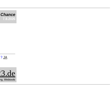
e Chance
7.8.2026
n ?
JA
3.de
ng, Webtools