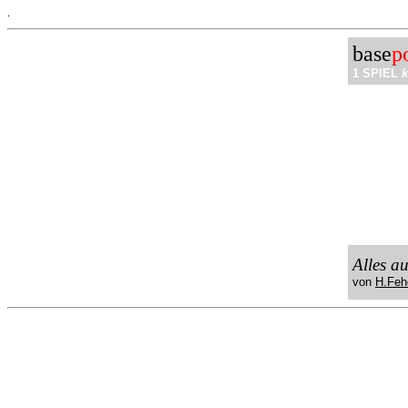
.
base
p
1 SPIEL
k
Alles a
von
H.Feh