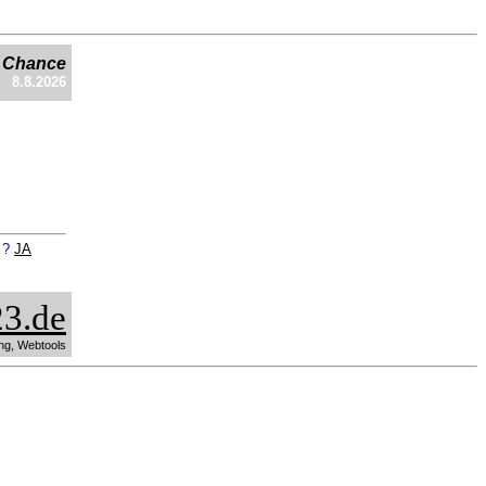
e Chance
8.8.2026
n ?
JA
3.de
ng, Webtools