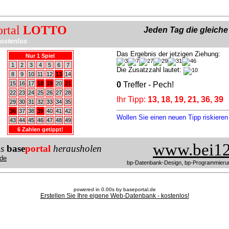
ortal
LOTTO
Jeden Tag die gleich
ostenlos
Das Ergebnis der jetzigen Ziehung:
Nur 1 Spiel
1
2
3
4
5
6
7
Die Zusatzzahl lautet:
8
9
10
11
12
13
14
15
16
17
18
19
20
21
0
Treffer - Pech!
22
23
24
25
26
27
28
Ihr Tipp:
13, 18, 19, 21, 36, 39
29
30
31
32
33
34
35
36
37
38
39
40
41
42
Wollen Sie einen neuen Tipp riskiere
43
44
45
46
47
48
49
6 Zahlen getippt!
www.bei12
us
base
portal
herausholen
de
bp-Datenbank-Design, bp-Programmieru
powered in 0.00s by baseportal.de
Erstellen Sie Ihre eigene Web-Datenbank - kostenlos!