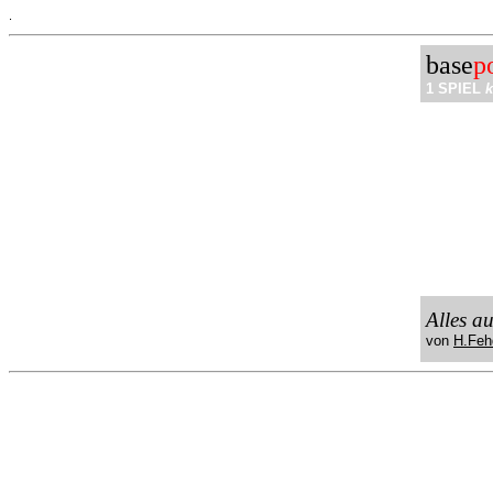
.
base
p
1 SPIEL
k
Alles a
von
H.Feh