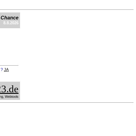
e Chance
8.8.2026
n ?
JA
3.de
ng, Webtools