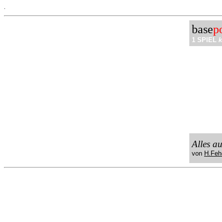
.
base
p
1 SPIEL
k
Alles a
von
H.Feh