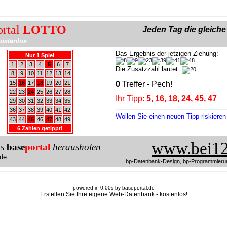
ortal
LOTTO
Jeden Tag die gleich
ostenlos
Das Ergebnis der jetzigen Ziehung:
Nur 1 Spiel
1
2
3
4
5
6
7
Die Zusatzzahl lautet:
8
9
10
11
12
13
14
15
16
17
18
19
20
21
0
Treffer - Pech!
22
23
24
25
26
27
28
Ihr Tipp:
5, 16, 18, 24, 45, 47
29
30
31
32
33
34
35
36
37
38
39
40
41
42
Wollen Sie einen neuen Tipp riskiere
43
44
45
46
47
48
49
6 Zahlen getippt!
www.bei12
us
base
portal
herausholen
de
bp-Datenbank-Design, bp-Programmieru
powered in 0.00s by baseportal.de
Erstellen Sie Ihre eigene Web-Datenbank - kostenlos!