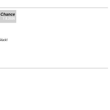
e Chance
7.8.2026
Glück!