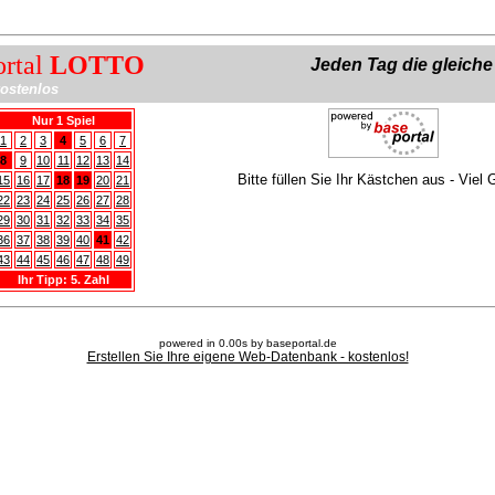
ortal
LOTTO
Jeden Tag die gleich
ostenlos
Nur 1 Spiel
1
2
3
4
5
6
7
8
9
10
11
12
13
14
Bitte füllen Sie Ihr Kästchen aus - Viel 
15
16
17
18
19
20
21
22
23
24
25
26
27
28
29
30
31
32
33
34
35
36
37
38
39
40
41
42
43
44
45
46
47
48
49
Ihr Tipp: 5. Zahl
powered in 0.00s by baseportal.de
Erstellen Sie Ihre eigene Web-Datenbank - kostenlos!