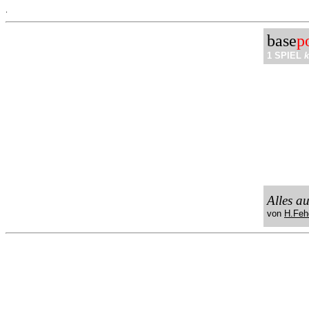
.
base
p
1 SPIEL
k
Alles a
von
H.Feh