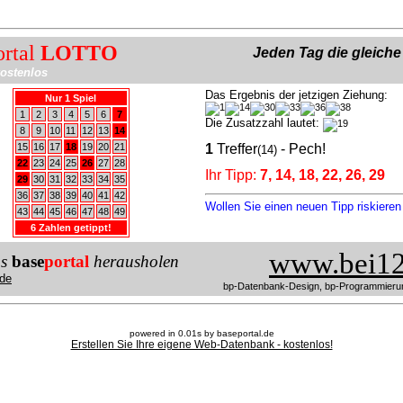
ortal
LOTTO
Jeden Tag die gleich
ostenlos
Das Ergebnis der jetzigen Ziehung:
Nur 1 Spiel
1
2
3
4
5
6
7
Die Zusatzzahl lautet:
8
9
10
11
12
13
14
15
16
17
18
19
20
21
1
Treffer
- Pech!
(14)
22
23
24
25
26
27
28
Ihr Tipp:
7, 14, 18, 22, 26, 29
29
30
31
32
33
34
35
36
37
38
39
40
41
42
Wollen Sie einen neuen Tipp riskiere
43
44
45
46
47
48
49
6 Zahlen getippt!
www.bei12
us
base
portal
herausholen
de
bp-Datenbank-Design, bp-Programmieru
powered in 0.01s by baseportal.de
Erstellen Sie Ihre eigene Web-Datenbank - kostenlos!