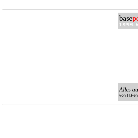
.
base
p
1 SPIEL
k
Alles a
von
H.Feh