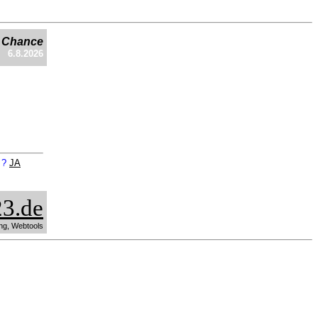
e Chance
6.8.2026
n ?
JA
3.de
ng, Webtools