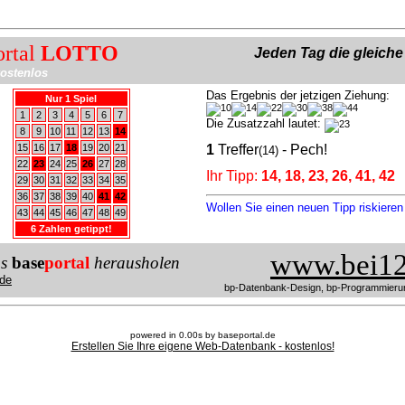
ortal
LOTTO
Jeden Tag die gleich
ostenlos
Das Ergebnis der jetzigen Ziehung:
Nur 1 Spiel
1
2
3
4
5
6
7
Die Zusatzzahl lautet:
8
9
10
11
12
13
14
15
16
17
18
19
20
21
1
Treffer
- Pech!
(14)
22
23
24
25
26
27
28
Ihr Tipp:
14, 18, 23, 26, 41, 42
29
30
31
32
33
34
35
36
37
38
39
40
41
42
Wollen Sie einen neuen Tipp riskiere
43
44
45
46
47
48
49
6 Zahlen getippt!
www.bei12
us
base
portal
herausholen
de
bp-Datenbank-Design, bp-Programmieru
powered in 0.00s by baseportal.de
Erstellen Sie Ihre eigene Web-Datenbank - kostenlos!