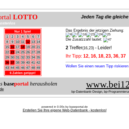
ortal
LOTTO
Jeden Tag die gleich
ostenlos
Das Ergebnis der jetzigen Ziehung:
Nur 1 Spiel
1
2
3
4
5
6
7
Die Zusatzzahl lautet:
8
9
10
11
12
13
14
15
16
17
18
19
20
21
2
Treffer
- Leider!
(16,23)
22
23
24
25
26
27
28
Ihr Tipp:
12, 16, 18, 23, 36, 37
29
30
31
32
33
34
35
36
37
38
39
40
41
42
Wollen Sie einen neuen Tipp riskiere
43
44
45
46
47
48
49
6 Zahlen getippt!
www.bei12
us
base
portal
herausholen
de
bp-Datenbank-Design, bp-Programmieru
powered in 0.00s by baseportal.de
Erstellen Sie Ihre eigene Web-Datenbank - kostenlos!