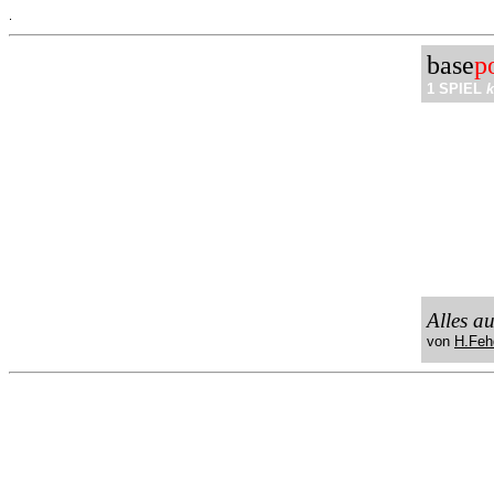
.
base
p
1 SPIEL
k
Alles a
von
H.Feh