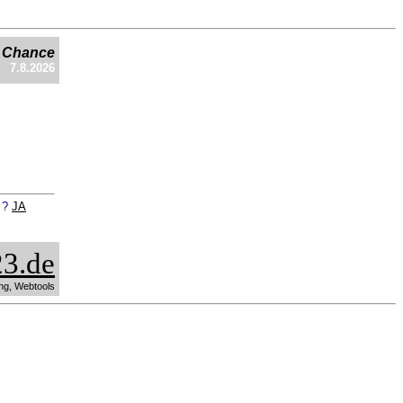
e Chance
7.8.2026
n ?
JA
3.de
ng, Webtools