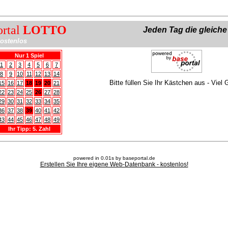
ortal
LOTTO
Jeden Tag die gleich
ostenlos
Nur 1 Spiel
1
2
3
4
5
6
7
8
9
10
11
12
13
14
Bitte füllen Sie Ihr Kästchen aus - Viel 
15
16
17
18
19
20
21
22
23
24
25
26
27
28
29
30
31
32
33
34
35
36
37
38
39
40
41
42
43
44
45
46
47
48
49
Ihr Tipp: 5. Zahl
powered in 0.01s by baseportal.de
Erstellen Sie Ihre eigene Web-Datenbank - kostenlos!