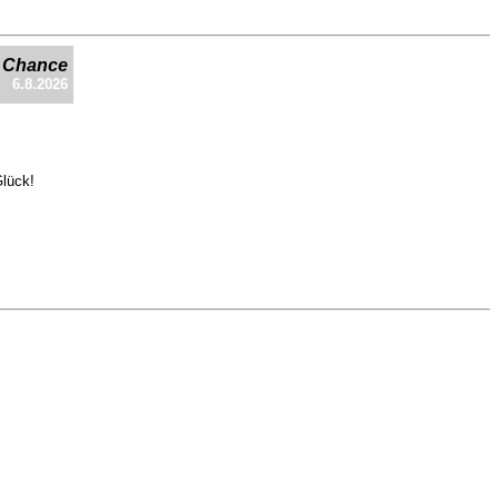
e Chance
6.8.2026
Glück!