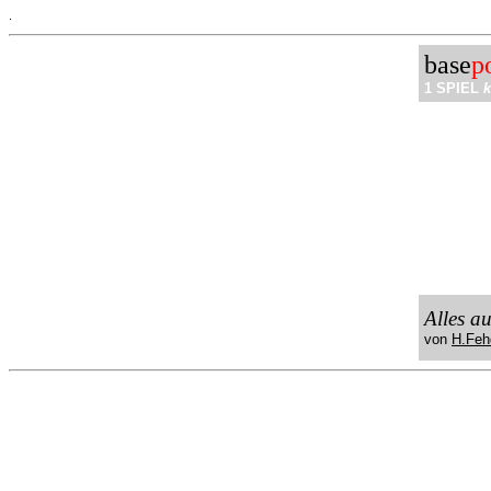
.
base
p
1 SPIEL
k
Alles a
von
H.Feh