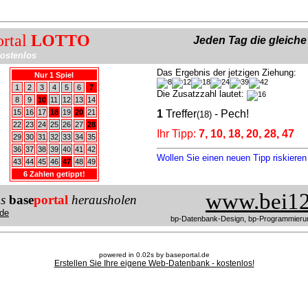
ortal
LOTTO
Jeden Tag die gleich
ostenlos
Das Ergebnis der jetzigen Ziehung:
Nur 1 Spiel
1
2
3
4
5
6
7
Die Zusatzzahl lautet:
8
9
10
11
12
13
14
15
16
17
18
19
20
21
1
Treffer
- Pech!
(18)
22
23
24
25
26
27
28
Ihr Tipp:
7, 10, 18, 20, 28, 47
29
30
31
32
33
34
35
36
37
38
39
40
41
42
Wollen Sie einen neuen Tipp riskiere
43
44
45
46
47
48
49
6 Zahlen getippt!
www.bei12
us
base
portal
herausholen
de
bp-Datenbank-Design, bp-Programmieru
powered in 0.02s by baseportal.de
Erstellen Sie Ihre eigene Web-Datenbank - kostenlos!