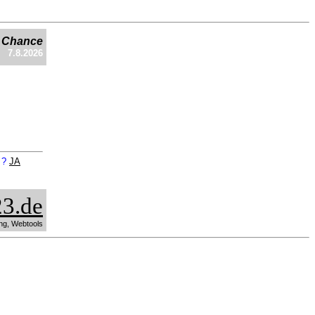
e Chance
7.8.2026
n ?
JA
3.de
ng, Webtools