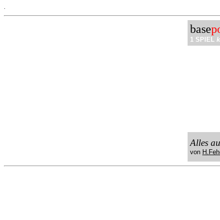
.
base
p
1 SPIEL
k
Alles a
von
H.Feh