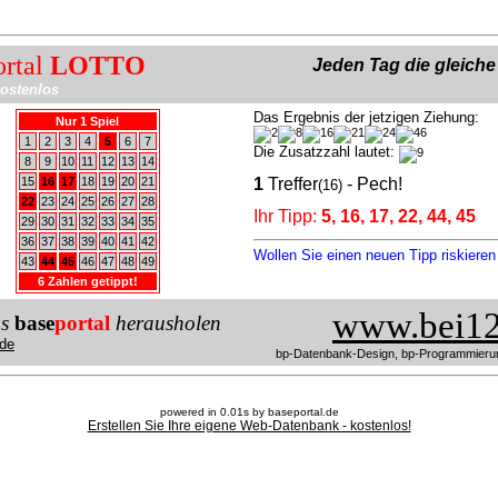
ortal
LOTTO
Jeden Tag die gleich
ostenlos
Das Ergebnis der jetzigen Ziehung:
Nur 1 Spiel
1
2
3
4
5
6
7
Die Zusatzzahl lautet:
8
9
10
11
12
13
14
15
16
17
18
19
20
21
1
Treffer
- Pech!
(16)
22
23
24
25
26
27
28
Ihr Tipp:
5, 16, 17, 22, 44, 45
29
30
31
32
33
34
35
36
37
38
39
40
41
42
Wollen Sie einen neuen Tipp riskiere
43
44
45
46
47
48
49
6 Zahlen getippt!
www.bei12
us
base
portal
herausholen
de
bp-Datenbank-Design, bp-Programmieru
powered in 0.01s by baseportal.de
Erstellen Sie Ihre eigene Web-Datenbank - kostenlos!