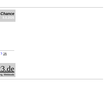
e Chance
8.8.2026
n ?
JA
3.de
ng, Webtools