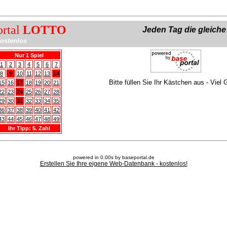
ortal
LOTTO
Jeden Tag die gleich
ostenlos
Nur 1 Spiel
1
2
3
4
5
6
7
8
9
10
11
12
13
14
Bitte füllen Sie Ihr Kästchen aus - Viel 
15
16
17
18
19
20
21
22
23
24
25
26
27
28
29
30
31
32
33
34
35
36
37
38
39
40
41
42
43
44
45
46
47
48
49
Ihr Tipp: 5. Zahl
powered in 0.00s by baseportal.de
Erstellen Sie Ihre eigene Web-Datenbank - kostenlos!