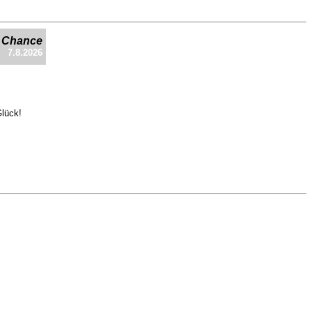
e Chance
7.8.2026
Glück!