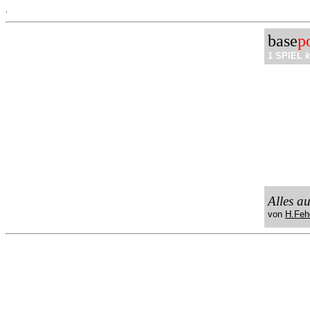
.
base
p
1 SPIEL
k
Alles a
von
H.Feh