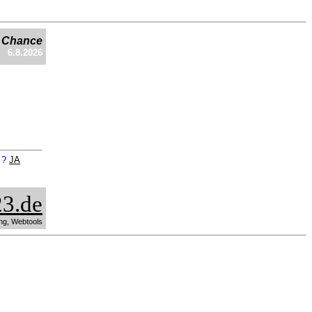
e Chance
6.8.2026
n ?
JA
3.de
ng, Webtools