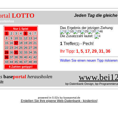
ortal
LOTTO
Jeden Tag die gleich
ostenlos
Das Ergebnis der jetzigen Ziehung:
Nur 1 Spiel
1
2
3
4
5
6
7
Die Zusatzzahl lautet:
8
9
10
11
12
13
14
15
16
17
18
19
20
21
1
Treffer
- Pech!
(1)
22
23
24
25
26
27
28
Ihr Tipp:
1, 5, 17, 29, 31, 36
29
30
31
32
33
34
35
36
37
38
39
40
41
42
Wollen Sie einen neuen Tipp riskiere
43
44
45
46
47
48
49
6 Zahlen getippt!
www.bei12
us
base
portal
herausholen
de
bp-Datenbank-Design, bp-Programmieru
powered in 0.02s by baseportal.de
Erstellen Sie Ihre eigene Web-Datenbank - kostenlos!