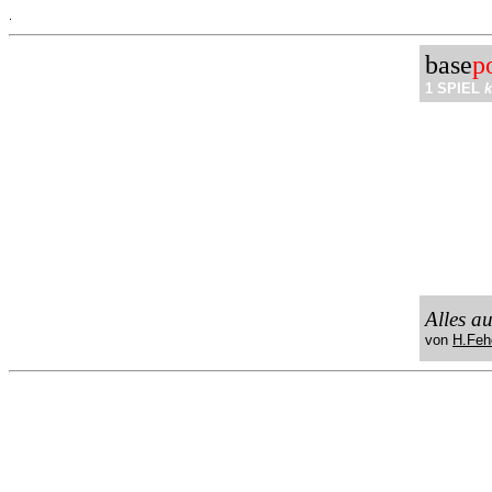
.
base
p
1 SPIEL
k
Alles a
von
H.Feh