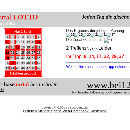
ortal
LOTTO
Jeden Tag die gleich
ostenlos
Das Ergebnis der jetzigen Ziehung:
Nur 1 Spiel
1
2
3
4
5
6
7
Die Zusatzzahl lautet:
8
9
10
11
12
13
14
15
16
17
18
19
20
21
2
Treffer
- Leider!
(17,37)
22
23
24
25
26
27
28
Ihr Tipp:
8, 14, 17, 22, 29, 37
29
30
31
32
33
34
35
36
37
38
39
40
41
42
Wollen Sie einen neuen Tipp riskiere
43
44
45
46
47
48
49
6 Zahlen getippt!
www.bei12
us
base
portal
herausholen
de
bp-Datenbank-Design, bp-Programmieru
powered in 0.00s by baseportal.de
Erstellen Sie Ihre eigene Web-Datenbank - kostenlos!