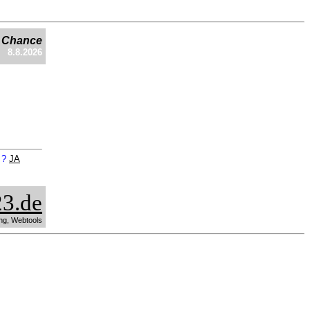
e Chance
8.8.2026
n ?
JA
3.de
ng, Webtools