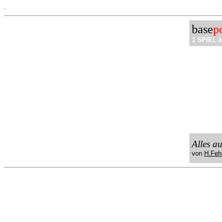
.
base
p
1 SPIEL
k
Alles a
von
H.Feh