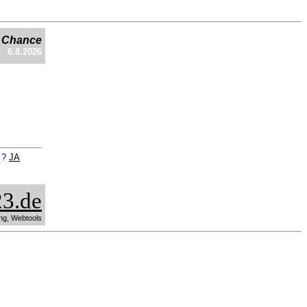
e Chance
6.8.2026
n ?
JA
3.de
ng, Webtools