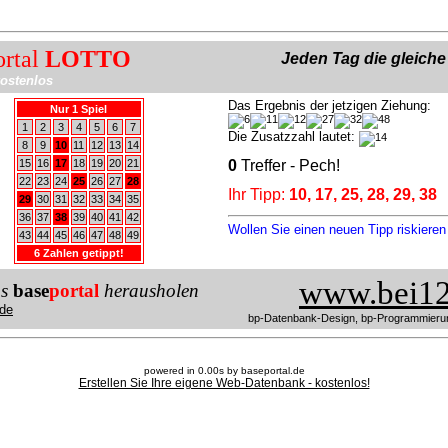
ortal
LOTTO
Jeden Tag die gleich
ostenlos
Das Ergebnis der jetzigen Ziehung:
Nur 1 Spiel
1
2
3
4
5
6
7
Die Zusatzzahl lautet:
8
9
10
11
12
13
14
15
16
17
18
19
20
21
0
Treffer - Pech!
22
23
24
25
26
27
28
Ihr Tipp:
10, 17, 25, 28, 29, 38
29
30
31
32
33
34
35
36
37
38
39
40
41
42
Wollen Sie einen neuen Tipp riskiere
43
44
45
46
47
48
49
6 Zahlen getippt!
www.bei12
us
base
portal
herausholen
de
bp-Datenbank-Design, bp-Programmieru
powered in 0.00s by baseportal.de
Erstellen Sie Ihre eigene Web-Datenbank - kostenlos!