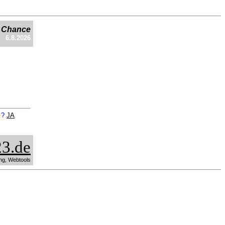
e Chance
6.8.2026
n ?
JA
3.de
ng, Webtools