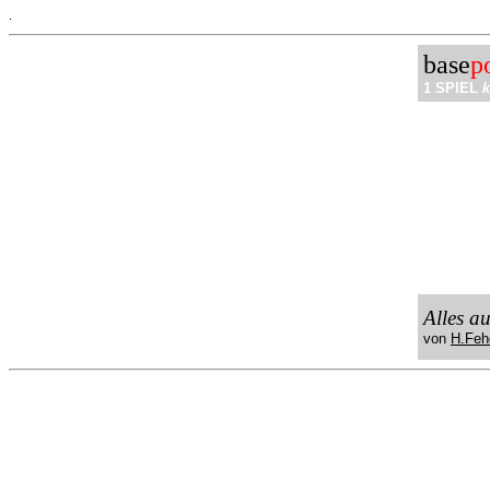
.
base
p
1 SPIEL
k
Alles a
von
H.Feh