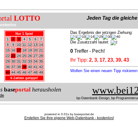
ortal
LOTTO
Jeden Tag die gleich
ostenlos
Das Ergebnis der jetzigen Ziehung:
Nur 1 Spiel
1
2
3
4
5
6
7
Die Zusatzzahl lautet:
8
9
10
11
12
13
14
15
16
17
18
19
20
21
0
Treffer - Pech!
22
23
24
25
26
27
28
Ihr Tipp:
2, 3, 17, 23, 39, 43
29
30
31
32
33
34
35
36
37
38
39
40
41
42
Wollen Sie einen neuen Tipp riskiere
43
44
45
46
47
48
49
6 Zahlen getippt!
www.bei12
us
base
portal
herausholen
de
bp-Datenbank-Design, bp-Programmieru
powered in 0.01s by baseportal.de
Erstellen Sie Ihre eigene Web-Datenbank - kostenlos!