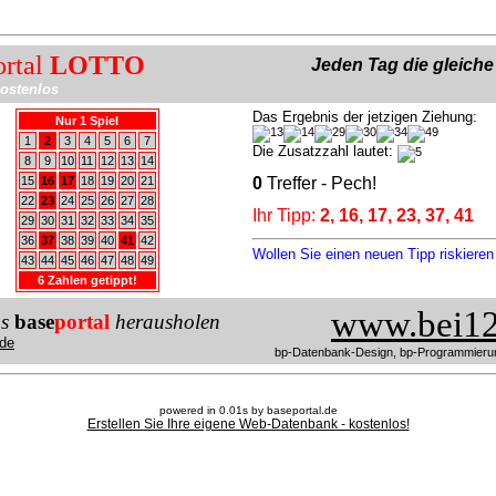
ortal
LOTTO
Jeden Tag die gleich
ostenlos
Das Ergebnis der jetzigen Ziehung:
Nur 1 Spiel
1
2
3
4
5
6
7
Die Zusatzzahl lautet:
8
9
10
11
12
13
14
15
16
17
18
19
20
21
0
Treffer - Pech!
22
23
24
25
26
27
28
Ihr Tipp:
2, 16, 17, 23, 37, 41
29
30
31
32
33
34
35
36
37
38
39
40
41
42
Wollen Sie einen neuen Tipp riskiere
43
44
45
46
47
48
49
6 Zahlen getippt!
www.bei12
us
base
portal
herausholen
de
bp-Datenbank-Design, bp-Programmieru
powered in 0.01s by baseportal.de
Erstellen Sie Ihre eigene Web-Datenbank - kostenlos!