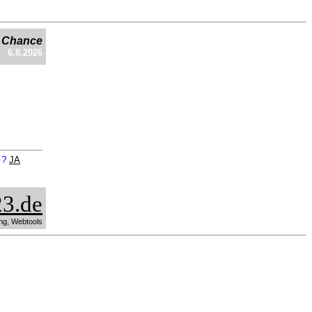
e Chance
6.8.2026
n ?
JA
3.de
ng, Webtools