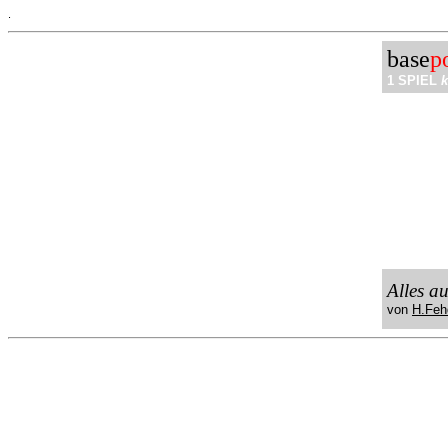
.
base
p
1 SPIEL
k
Alles a
von
H.Feh