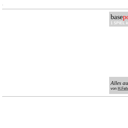
.
base
p
1 SPIEL
k
Alles a
von
H.Feh