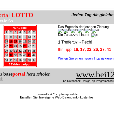
ortal
LOTTO
Jeden Tag die gleich
ostenlos
Das Ergebnis der jetzigen Ziehung:
Nur 1 Spiel
1
2
3
4
5
6
7
Die Zusatzzahl lautet:
8
9
10
11
12
13
14
15
16
17
18
19
20
21
1
Treffer
- Pech!
(37)
22
23
24
25
26
27
28
Ihr Tipp:
16, 17, 23, 26, 37, 41
29
30
31
32
33
34
35
36
37
38
39
40
41
42
Wollen Sie einen neuen Tipp riskiere
43
44
45
46
47
48
49
6 Zahlen getippt!
www.bei12
us
base
portal
herausholen
de
bp-Datenbank-Design, bp-Programmieru
powered in 0.01s by baseportal.de
Erstellen Sie Ihre eigene Web-Datenbank - kostenlos!