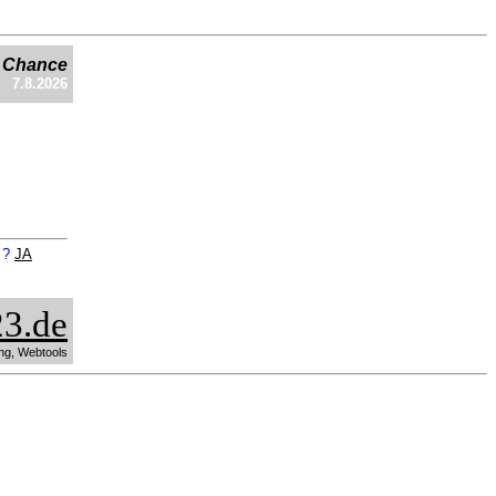
e Chance
7.8.2026
n ?
JA
3.de
ng, Webtools