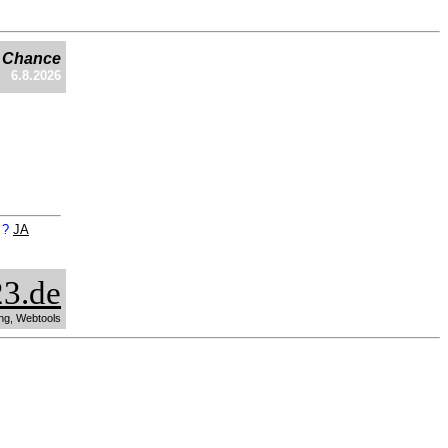
e Chance
6.8.2026
n ?
JA
3.de
ng, Webtools