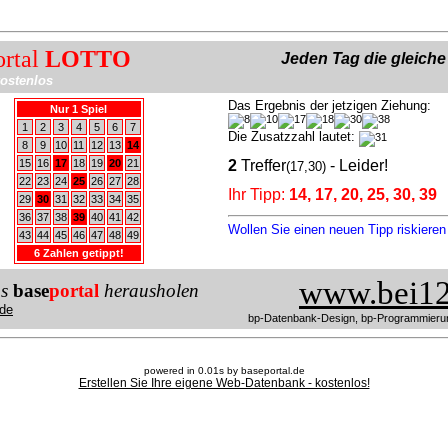
ortal
LOTTO
Jeden Tag die gleich
ostenlos
Das Ergebnis der jetzigen Ziehung:
Nur 1 Spiel
1
2
3
4
5
6
7
Die Zusatzzahl lautet:
8
9
10
11
12
13
14
15
16
17
18
19
20
21
2
Treffer
- Leider!
(17,30)
22
23
24
25
26
27
28
Ihr Tipp:
14, 17, 20, 25, 30, 39
29
30
31
32
33
34
35
36
37
38
39
40
41
42
Wollen Sie einen neuen Tipp riskiere
43
44
45
46
47
48
49
6 Zahlen getippt!
www.bei12
us
base
portal
herausholen
de
bp-Datenbank-Design, bp-Programmieru
powered in 0.01s by baseportal.de
Erstellen Sie Ihre eigene Web-Datenbank - kostenlos!