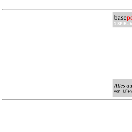
.
base
p
1 SPIEL
k
Alles a
von
H.Feh