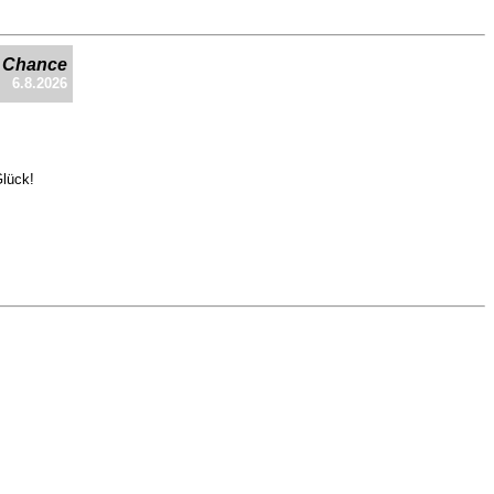
e Chance
6.8.2026
Glück!