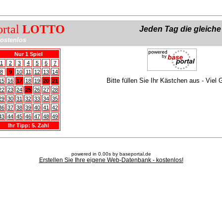
ortal
LOTTO
Jeden Tag die gleich
ostenlos
Nur 1 Spiel
1
2
3
4
5
6
7
8
9
10
11
12
13
14
Bitte füllen Sie Ihr Kästchen aus - Viel 
15
16
17
18
19
20
21
22
23
24
25
26
27
28
29
30
31
32
33
34
35
36
37
38
39
40
41
42
43
44
45
46
47
48
49
Ihr Tipp: 5. Zahl
powered in 0.00s by baseportal.de
Erstellen Sie Ihre eigene Web-Datenbank - kostenlos!